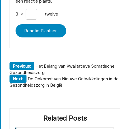
een reactie plaats.
3
×
=
twelve
Berichtnavigatie
Previous:
Het Belang van Kwalitatieve Somatische
Gezondheidszorg
Next:
De Opkomst van Nieuwe Ontwikkelingen in de
Gezondheidszorg in België
Related Posts