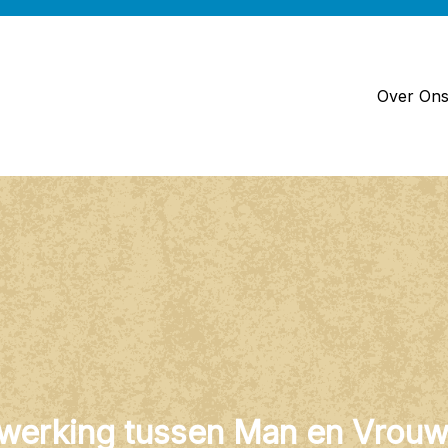
Over On
erking tussen Man en Vrouw