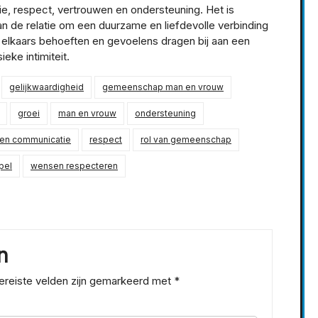
, respect, vertrouwen en ondersteuning. Het is
van de relatie om een duurzame en liefdevolle verbinding
 elkaars behoeften en gevoelens dragen bij aan een
eke intimiteit.
gelijkwaardigheid
gemeenschap man en vrouw
groei
man en vrouw
ondersteuning
en communicatie
respect
rol van gemeenschap
pel
wensen respecteren
n
ereiste velden zijn gemarkeerd met
*