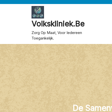
Skip
to
content
Volkskliniek.be
Zorg Op Maat, Voor Iedereen
Toegankelijk.
De Samenw