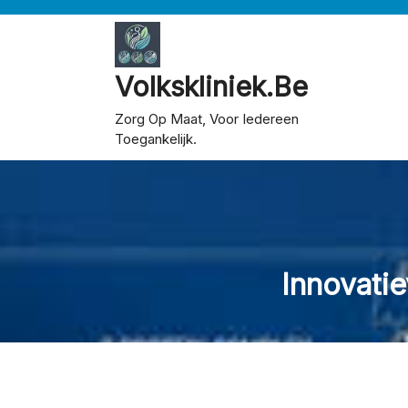
Skip
to
content
Volkskliniek.be
Zorg Op Maat, Voor Iedereen
Toegankelijk.
Innovati