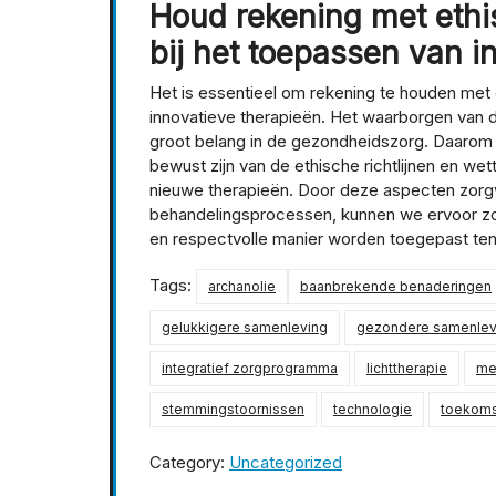
Houd rekening met ethi
bij het toepassen van i
Het is essentieel om rekening te houden met 
innovatieve therapieën. Het waarborgen van de
groot belang in de gezondheidszorg. Daarom is
bewust zijn van de ethische richtlijnen en wet
nieuwe therapieën. Door deze aspecten zorgv
behandelingsprocessen, kunnen we ervoor zo
en respectvolle manier worden toegepast ten
Tags:
archanolie
baanbrekende benaderingen
gelukkigere samenleving
gezondere samenlev
integratief zorgprogramma
lichttherapie
me
stemmingstoornissen
technologie
toekoms
Category:
Uncategorized