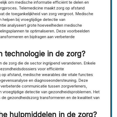
ijk om medische informatie efficiënt te delen en
orgproces. Telemedicine maakt zorg op afstand
wat de toegankelijkheid van zorg vergroot. Medische
 helpen bij vroegtijdige detectie van
entie analyseert grote hoeveelheden medische
elingsplannen te optimaliseren. Deze voorbeelden
transformeren en bijdragen aan verbeterde
 technologie in de zorg?
in de zorg die de sector ingrijpend veranderen. Enkele
gezondheidsdossiers voor efficiënte
 op afstand, medische wearables die vitale functies
 gegevensanalyse en diagnoseondersteuning. Deze
n verbeterde communicatie tussen zorgverleners,
en vroegtijdige detectie van gezondheidsproblemen. Het
s de gezondheidszorg transformeren en de kwaliteit van
che hulpmiddelen in de zorg?