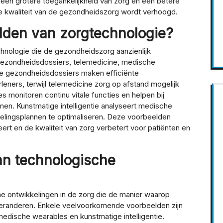
, een grotere toegankelijkheid van zorg en een betere
e kwaliteit van de gezondheidszorg wordt verhoogd.
lden van zorgtechnologie?
chnologie die de gezondheidszorg aanzienlijk
 gezondheidsdossiers, telemedicine, medische
tale gezondheidsdossiers maken efficiënte
eners, terwijl telemedicine zorg op afstand mogelijk
 monitoren continu vitale functies en helpen bij
en. Kunstmatige intelligentie analyseert medische
elingsplannen te optimaliseren. Deze voorbeelden
eert en de kwaliteit van zorg verbetert voor patiënten en
an technologische
he ontwikkelingen in de zorg die de manier waarop
veranderen. Enkele veelvoorkomende voorbeelden zijn
medische wearables en kunstmatige intelligentie.