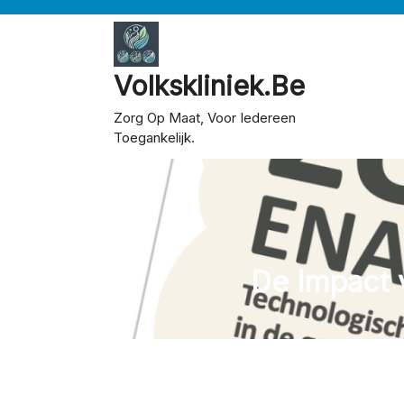
Skip
to
content
Volkskliniek.be
Zorg Op Maat, Voor Iedereen
Toegankelijk.
De Impact 