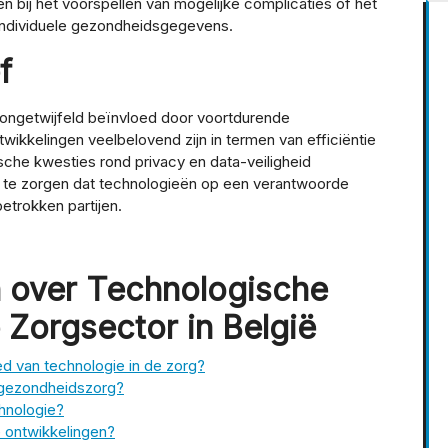
n bij het voorspellen van mogelijke complicaties of het
n individuele gezondheidsgegevens.
f
ngetwijfeld beïnvloed door voortdurende
ikkelingen veelbelovend zijn in termen van efficiëntie
hische kwesties rond privacy en data-veiligheid
 te zorgen dat technologieën op een verantwoorde
etrokken partijen.
 over Technologische
 Zorgsector in België
ed van technologie in de zorg?
e gezondheidszorg?
hnologie?
 ontwikkelingen?