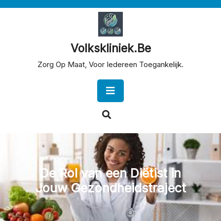
Skip
to
content
Volkskliniek.be
Zorg Op Maat, Voor Iedereen Toegankelijk.
Open
Button
De Rol van een Diëtist in
Jouw Gezondheidstraject