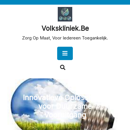
Skip
to
content
Volkskliniek.be
Zorg Op Maat, Voor Iedereen Toegankelijk.
Open
Button
Innovatieve Oplossingen
voor Duurzame
Vooruitgang