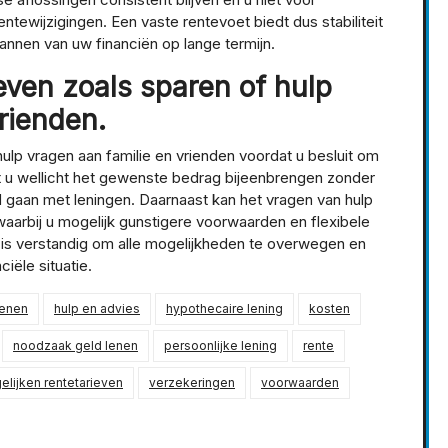
ntewijzigingen. Een vaste rentevoet biedt dus stabiliteit
lannen van uw financiën op lange termijn.
even zoals sparen of hulp
rienden.
ulp vragen aan familie en vrienden voordat u besluit om
nt u wellicht het gewenste bedrag bijeenbrengen zonder
d gaan met leningen. Daarnaast kan het vragen van hulp
 waarbij u mogelijk gunstigere voorwaarden en flexibele
 is verstandig om alle mogelijkheden te overwegen en
iële situatie.
lenen
hulp en advies
hypothecaire lening
kosten
noodzaak geld lenen
persoonlijke lening
rente
elijken rentetarieven
verzekeringen
voorwaarden