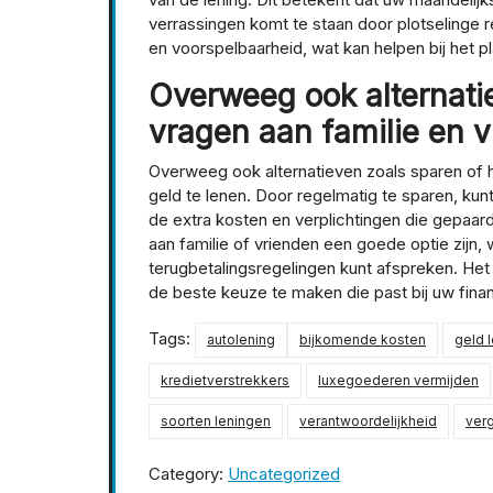
verrassingen komt te staan door plotselinge re
en voorspelbaarheid, wat kan helpen bij het p
Overweeg ook alternati
vragen aan familie en v
Overweeg ook alternatieven zoals sparen of h
geld te lenen. Door regelmatig te sparen, ku
de extra kosten en verplichtingen die gepaar
aan familie of vrienden een goede optie zijn,
terugbetalingsregelingen kunt afspreken. Het
de beste keuze te maken die past bij uw financ
Tags:
autolening
bijkomende kosten
geld 
kredietverstrekkers
luxegoederen vermijden
soorten leningen
verantwoordelijkheid
verg
Category:
Uncategorized