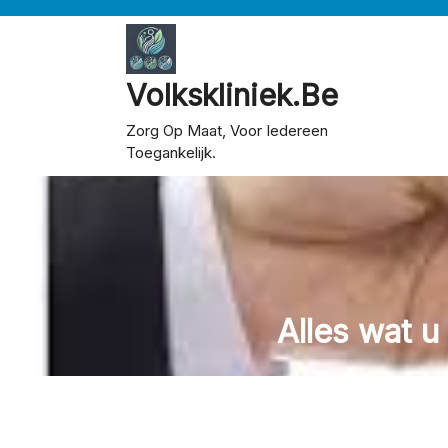
Skip
to
content
Volkskliniek.be
Zorg Op Maat, Voor Iedereen
Toegankelijk.
Alles wat 