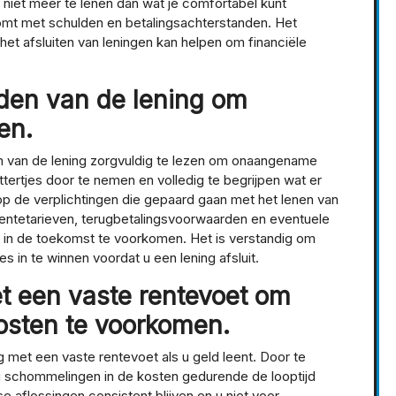
m niet meer te lenen dan wat je comfortabel kunt
komt met schulden en betalingsachterstanden. Het
het afsluiten van leningen kan helpen om financiële
den van de lening om
en.
n van de lening zorgvuldig te lezen om onaangename
tertjes door te nemen en volledig te begrijpen wat er
 op de verplichtingen die gepaard gaan met het lenen van
rentetarieven, terugbetalingsvoorwaarden en eventuele
 in de toekomst te voorkomen. Het is verstandig om
 in te winnen voordat u een lening afsluit.
et een vaste rentevoet om
osten te voorkomen.
g met een vaste rentevoet als u geld leent. Door te
u schommelingen in de kosten gedurende de looptijd
e aflossingen consistent blijven en u niet voor