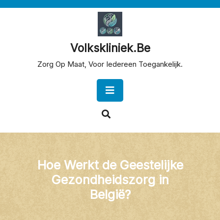
Skip
to
content
Volkskliniek.be
Zorg Op Maat, Voor Iedereen Toegankelijk.
Open
Button
Hoe Werkt de Geestelijke
Gezondheidszorg in
België?