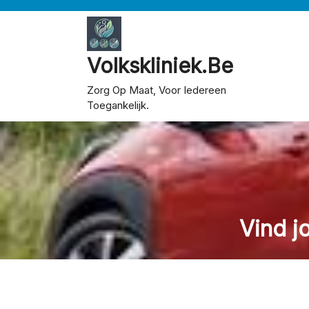
Skip
to
content
Volkskliniek.be
Zorg Op Maat, Voor Iedereen
Toegankelijk.
Vind j