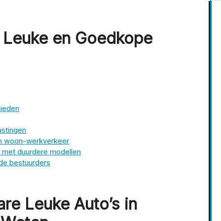
n Leuke en Goedkope
bieden
astingen
en woon-werkverkeer
n met duurdere modellen
nde bestuurders
re Leuke Auto’s in