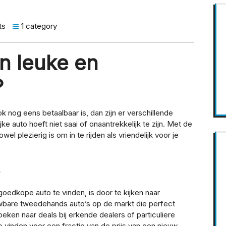
ts
1 category
n leuke en
?
k nog eens betaalbaar is, dan zijn er verschillende
 auto hoeft niet saai of onaantrekkelijk te zijn. Met de
el plezierig is om in te rijden als vriendelijk voor je
s
edkope auto te vinden, is door te kijken naar
uwbare tweedehands auto’s op de markt die perfect
ken naar deals bij erkende dealers of particuliere
o vinden voor een fractie van de prijs van een nieuw