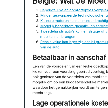
België: Wat Je Moet
Beperkte luxe en comfortopties vergele
Minder geavanceerde technologische fun
Kleinere motoren kunnen minder krachtig 
Mogelijk beperktere garantie- en servic
Tweedehands auto’s kunnen slijtage of v
mee kunnen brengen
Resale value kan lager zijn dan bij pre
van de auto
Betaalbaar in aanschaf
Een van de voordelen van een leuke goedkope 
kiezen voor een voordelig geprijsd voertuig, b
ook genieten van de voordelen van mobiliteit 
mogelijk om op een budgetvriendelijke manier 
waardoor het gemakkelijker wordt om te geniete
meebrengt.
Lage operationele kost