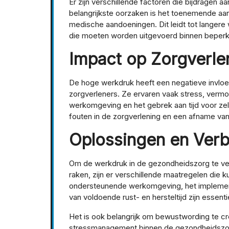
Er zijn verschillende factoren die bijdragen
belangrijkste oorzaken is het toenemende aan
medische aandoeningen. Dit leidt tot langere
die moeten worden uitgevoerd binnen beperkt
Impact op Zorgverle
De hoge werkdruk heeft een negatieve invlo
zorgverleners. Ze ervaren vaak stress, vermo
werkomgeving en het gebrek aan tijd voor zelf
fouten in de zorgverlening en een afname van 
Oplossingen en Verb
Om de werkdruk in de gezondheidszorg te ve
raken, zijn er verschillende maatregelen di
ondersteunende werkomgeving, het implement
van voldoende rust- en hersteltijd zijn essen
Het is ook belangrijk om bewustwording te cr
stressmanagement binnen de gezondheidszorg