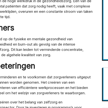
 aan de hoge werkdruk in de gezondheidszorg. Een van de
tal patiënten dat zorg nodig heeft, vaak met complexe
 werktijden, overuren en een constante stroom van taken
e tijd.
ners
ed op de fysieke en mentale gezondheid van
eidheid en burn-out als gevolg van de intense
zorg. Dit kan leiden tot verminderde concentratie,
de algehele kwaliteit van zorg.
eteringen
rminderen en te voorkomen dat zorgverleners uitgeput
e kunnen worden genomen. Het creëren van een
eren van efficiëntere werkprocessen en het bieden
tieel om het welzijn van zorgverleners te waarborgen.
eëren over het belang van zelfzorg en
sector. Door te investeren in programma’s voor