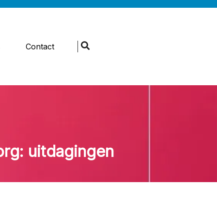
s
Contact
rg: uitdagingen