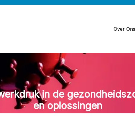
Over On
werkdruk in de gezondheidszo
en oplossingen