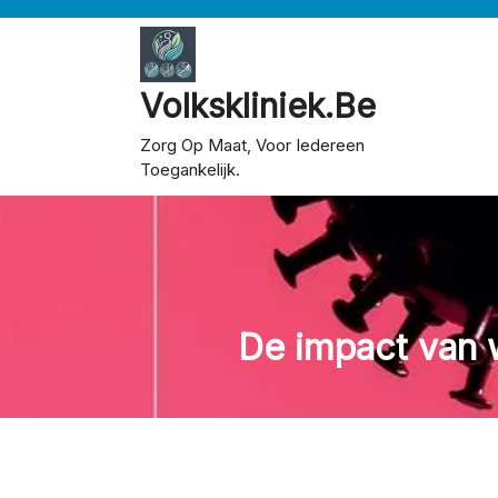
Skip
to
content
Volkskliniek.be
Zorg Op Maat, Voor Iedereen
Toegankelijk.
De impact van 