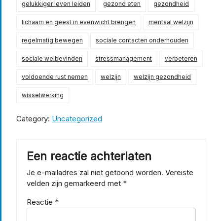
gelukkiger leven leiden
gezond eten
gezondheid
lichaam en geest in evenwicht brengen
mentaal welzijn
regelmatig bewegen
sociale contacten onderhouden
sociale welbevinden
stressmanagement
verbeteren
voldoende rust nemen
welzijn
welzijn gezondheid
wisselwerking
Category:
Uncategorized
Een reactie achterlaten
Je e-mailadres zal niet getoond worden.
Vereiste
velden zijn gemarkeerd met
*
Reactie
*