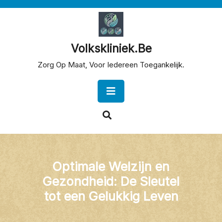
Skip
to
content
Volkskliniek.be
Zorg Op Maat, Voor Iedereen Toegankelijk.
Open
Button
Optimale Welzijn en
Gezondheid: De Sleutel
tot een Gelukkig Leven