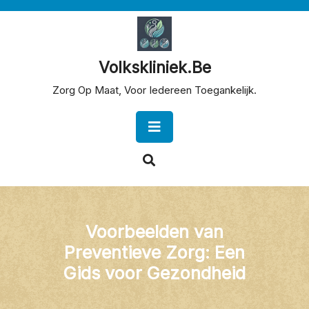
Skip
to
content
Volkskliniek.be
Zorg Op Maat, Voor Iedereen Toegankelijk.
Open
Button
Voorbeelden van
Preventieve Zorg: Een
Gids voor Gezondheid