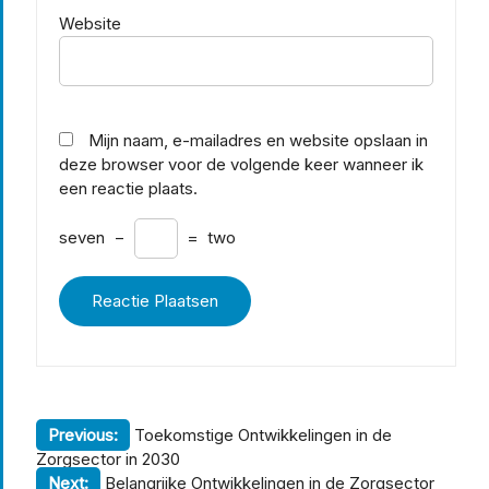
Website
Mijn naam, e-mailadres en website opslaan in
deze browser voor de volgende keer wanneer ik
een reactie plaats.
seven
−
=
two
Berichtnavigatie
Previous:
Toekomstige Ontwikkelingen in de
Zorgsector in 2030
Next:
Belangrijke Ontwikkelingen in de Zorgsector