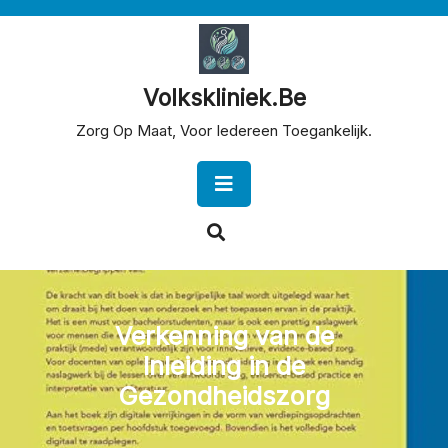
Skip
to
content
Volkskliniek.be
Zorg Op Maat, Voor Iedereen Toegankelijk.
Open
Button
Verkenning van de
Inleiding in de
Gezondheidszorg