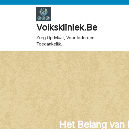
Skip
to
content
Volkskliniek.be
Zorg Op Maat, Voor Iedereen
Toegankelijk.
Het Belang van