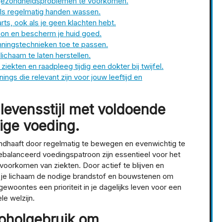
 gezondheidsproblemen te voorkomen.
ls regelmatig handen wassen.
rts, ook als je geen klachten hebt.
 zon en bescherm je huid goed.
nningstechnieken toe te passen.
ichaam te laten herstellen.
ekten en raadpleeg tijdig een dokter bij twijfel.
ngs die relevant zijn voor jouw leeftijd en
levensstijl met voldoende
ige voeding.
andhaaft door regelmatig te bewegen en evenwichtig te
balanceerd voedingspatroon zijn essentieel voor het
orkomen van ziekten. Door actief te blijven en
 je lichaam de nodige brandstof en bouwstenen om
woontes een prioriteit in je dagelijks leven voor een
e welzijn.
coholgebruik om