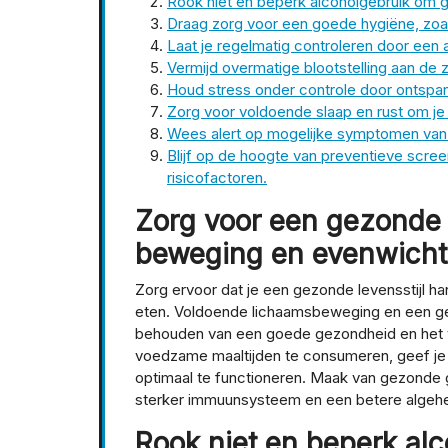
Rook niet en beperk alcoholgebruik om
Draag zorg voor een goede hygiëne, zoa
Laat je regelmatig controleren door een a
Vermijd overmatige blootstelling aan de
Houd stress onder controle door ontspa
Zorg voor voldoende slaap en rust om je l
Wees alert op mogelijke symptomen van zi
Blijf op de hoogte van preventieve screeni
risicofactoren.
Zorg voor een gezonde 
beweging en evenwicht
Zorg ervoor dat je een gezonde levensstijl h
eten. Voldoende lichaamsbeweging en een ge
behouden van een goede gezondheid en het vo
voedzame maaltijden te consumeren, geef je
optimaal te functioneren. Maak van gezonde ge
sterker immuunsysteem en een betere algehel
Rook niet en beperk al