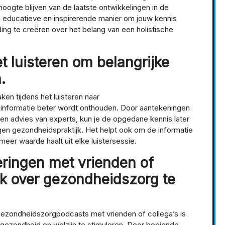
oogte blijven van de laatste ontwikkelingen in de
educatieve en inspirerende manier om jouw kennis
ng te creëren over het belang van een holistische
t luisteren om belangrijke
.
en tijdens het luisteren naar
informatie beter wordt onthouden. Door aantekeningen
n en advies van experts, kun je de opgedane kennis later
gen gezondheidspraktijk. Het helpt ook om de informatie
eer waarde haalt uit elke luistersessie.
eringen met vrienden of
ek over gezondheidszorg te
 gezondheidszorgpodcasts met vrienden of collega’s is
gezondheid en welzijn te stimuleren. Door boeiende