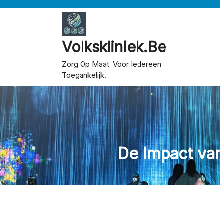
Skip
to
content
Volkskliniek.be
Zorg Op Maat, Voor Iedereen
Toegankelijk.
De Impact va