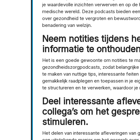
je waardevolle inzichten verwerven en op de h
medische wereld. Deze podcasts bieden een 
over gezondheid te vergroten en bewustwordi
benadering van welzijn.
Neem notities tijdens he
informatie te onthouden
Het is een goede gewoonte om notities te mak
gezondheidszorgpodcasts, zodat belangrijke 
te maken van nuttige tips, interessante feite
gemakkelijk raadplegen en toepassen in je ei
te structureren en te verwerken, waardoor je m
Deel interessante aflev
collega’s om het gespr
stimuleren.
Het delen van interessante afleveringen van
een uitstekende manier om het gesprek over 