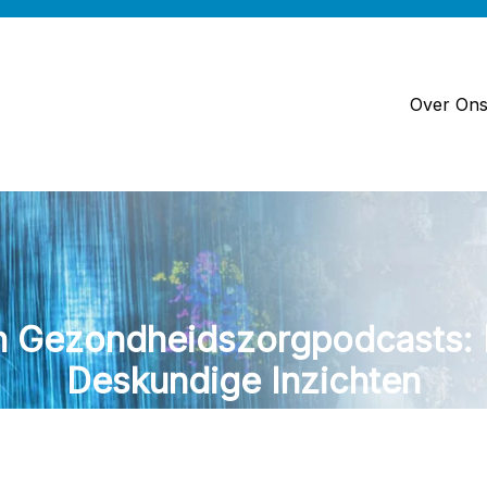
Over On
n Gezondheidszorgpodcasts: L
Deskundige Inzichten