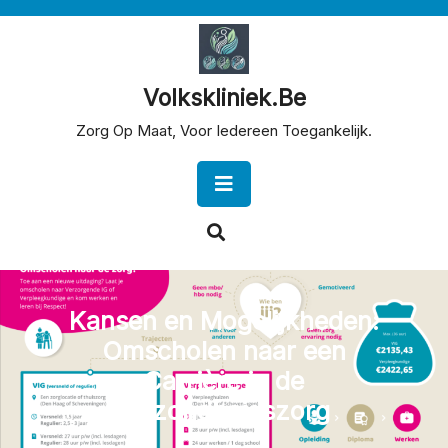
Skip
to
content
Volkskliniek.be
Zorg Op Maat, Voor Iedereen Toegankelijk.
Open
Button
Kansen en Mogelijkheden:
Omscholen naar een
Carrière in de
Gezondheidszorg