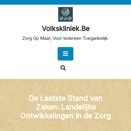
Skip
to
content
Volkskliniek.be
Zorg Op Maat, Voor Iedereen Toegankelijk.
Open
Button
De Laatste Stand van
Zaken: Landelijke
Ontwikkelingen in de Zorg