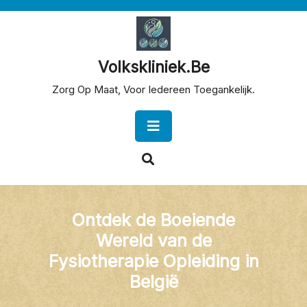
Skip
to
content
Volkskliniek.be
Zorg Op Maat, Voor Iedereen Toegankelijk.
Open
Button
Ontdek de Boeiende
Wereld van de
Fysiotherapie Opleiding in
België