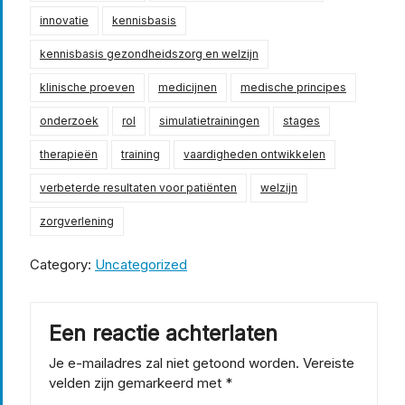
innovatie
kennisbasis
kennisbasis gezondheidszorg en welzijn
klinische proeven
medicijnen
medische principes
onderzoek
rol
simulatietrainingen
stages
therapieën
training
vaardigheden ontwikkelen
verbeterde resultaten voor patiënten
welzijn
zorgverlening
Category:
Uncategorized
Een reactie achterlaten
Je e-mailadres zal niet getoond worden.
Vereiste
velden zijn gemarkeerd met
*