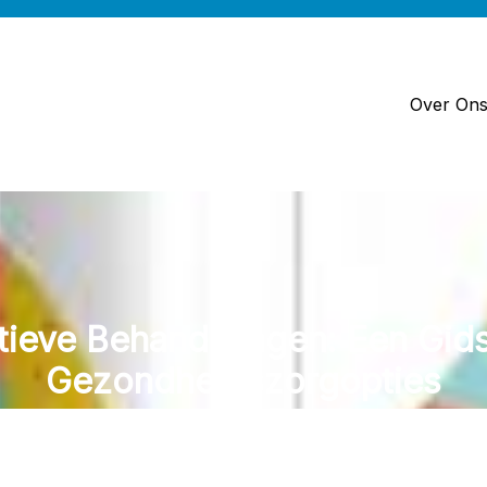
Over On
tieve Behandelingen: Een Gid
Gezondheidszorgopties