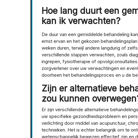
Hoe lang duurt een ge
kan ik verwachten?
De duur van een gemiddelde behandeling kan s
ernst ervan en het gekozen behandelingspla
weken duren, terwijl andere langdurig of zelf
verschillende stappen verwachten, zoals diag
ingrepen, fysiotherapie of opvolgconsultatie
zorgverlener over uw verwachtingen en eventu
doorheen het behandelingsproces en u de be
Zijn er alternatieve be
zou kunnen overwegen
Er zijn verschillende alternatieve behandeli
uw specifieke gezondheidsprobleem en pers
verlichting door middel van acupunctuur, chi
technieken. Het is echter belangrijk om te on
wetenschappelijk bewezen effectief zijn en da