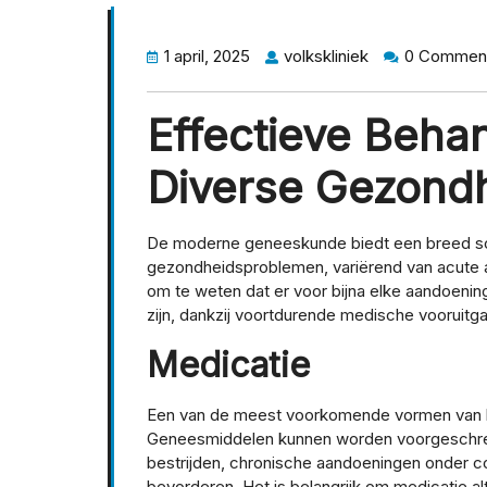
1 april, 2025
volkskliniek
0 Commen
Effectieve Beha
Diverse Gezond
De moderne geneeskunde biedt een breed sca
gezondheidsproblemen, variërend van acute aa
om te weten dat er voor bijna elke aandoeni
zijn, dankzij voortdurende medische vooruit
Medicatie
Een van de meest voorkomende vormen van be
Geneesmiddelen kunnen worden voorgeschrev
bestrijden, chronische aandoeningen onder co
bevorderen. Het is belangrijk om medicatie al