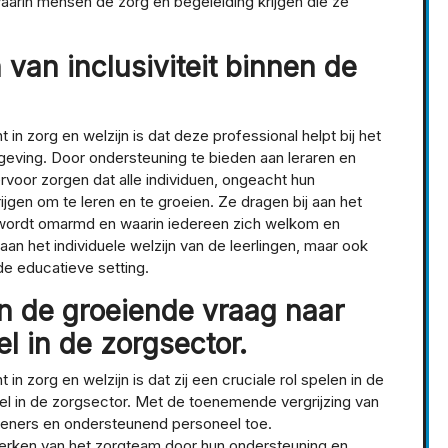
arin mensen de zorg en begeleiding krijgen die ze
 van inclusiviteit binnen de
 in zorg en welzijn is dat deze professional helpt bij het
mgeving. Door ondersteuning te bieden aan leraren en
rvoor zorgen dat alle individuen, ongeacht hun
ijgen om te leren en te groeien. Ze dragen bij aan het
 wordt omarmd en waarin iedereen zich welkom en
 aan het individuele welzijn van de leerlingen, maar ook
de educatieve setting.
 in de groeiende vraag naar
l in de zorgsector.
in zorg en welzijn is dat zij een cruciale rol spelen in de
el in de zorgsector. Met de toenemende vergrijzing van
leners en ondersteunend personeel toe.
terken van het zorgteam door hun ondersteuning en