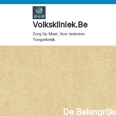
Skip
to
content
Volkskliniek.be
Zorg Op Maat, Voor Iedereen
Toegankelijk.
De Belangrijk