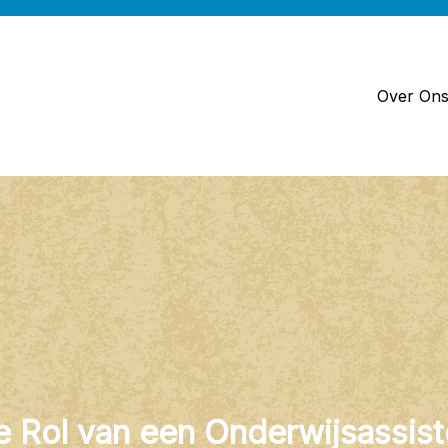
Over On
e Rol van een Onderwijsassist