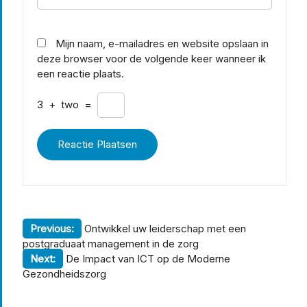
Mijn naam, e-mailadres en website opslaan in
deze browser voor de volgende keer wanneer ik
een reactie plaats.
3
+
two
=
Berichtnavigatie
Previous:
Ontwikkel uw leiderschap met een
postgraduaat management in de zorg
Next:
De Impact van ICT op de Moderne
Gezondheidszorg