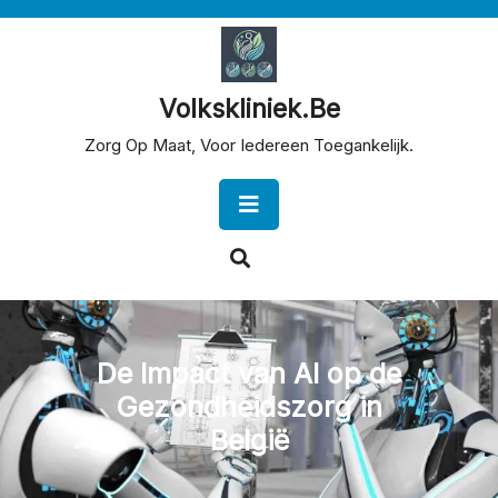
Skip
to
content
Volkskliniek.be
Zorg Op Maat, Voor Iedereen Toegankelijk.
Open
Button
De Impact van AI op de
Gezondheidszorg in
België