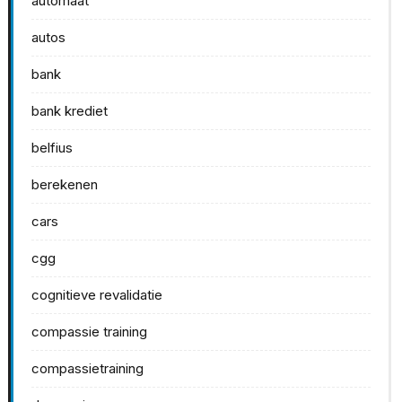
automaat
autos
bank
bank krediet
belfius
berekenen
cars
cgg
cognitieve revalidatie
compassie training
compassietraining