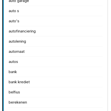
auto garage
auto s
auto's
autofinanciering
autolening
automaat
autos
bank
bank krediet
belfius
berekenen