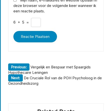
Mijn naam, e-mailadres en website opslaan in
deze browser voor de volgende keer wanneer ik
een reactie plaats.
6
+
5
=
Berichtnavigatie
Previous:
Vergelijk en Bespaar met Spaargids
Hypothecaire Leningen
Next:
De Cruciale Rol van de POH Psycholoog in de
Gezondheidszorg