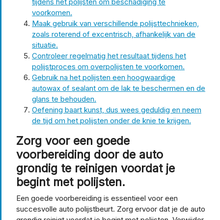
tijdens het polijsten om beschadiging te
voorkomen.
Maak gebruik van verschillende polijsttechnieken,
zoals roterend of excentrisch, afhankelijk van de
situatie.
Controleer regelmatig het resultaat tijdens het
polijstproces om overpolijsten te voorkomen.
Gebruik na het polijsten een hoogwaardige
autowax of sealant om de lak te beschermen en de
glans te behouden.
Oefening baart kunst, dus wees geduldig en neem
de tijd om het polijsten onder de knie te krijgen.
Zorg voor een goede
voorbereiding door de auto
grondig te reinigen voordat je
begint met polijsten.
Een goede voorbereiding is essentieel voor een
succesvolle auto polijstbeurt. Zorg ervoor dat je de auto
grondig reinigt voordat je begint met polijsten. Verwijder