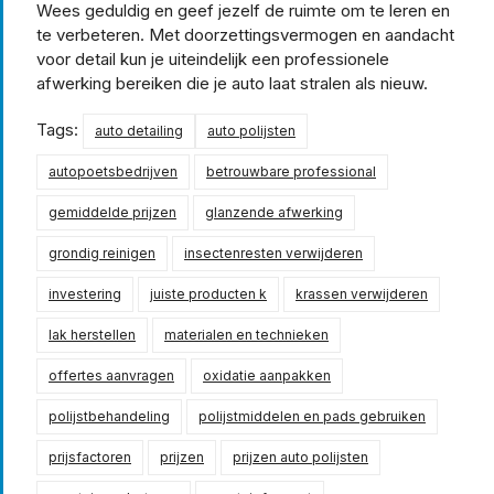
Wees geduldig en geef jezelf de ruimte om te leren en
te verbeteren. Met doorzettingsvermogen en aandacht
voor detail kun je uiteindelijk een professionele
afwerking bereiken die je auto laat stralen als nieuw.
Tags:
auto detailing
auto polijsten
autopoetsbedrijven
betrouwbare professional
gemiddelde prijzen
glanzende afwerking
grondig reinigen
insectenresten verwijderen
investering
juiste producten k
krassen verwijderen
lak herstellen
materialen en technieken
offertes aanvragen
oxidatie aanpakken
polijstbehandeling
polijstmiddelen en pads gebruiken
prijsfactoren
prijzen
prijzen auto polijsten