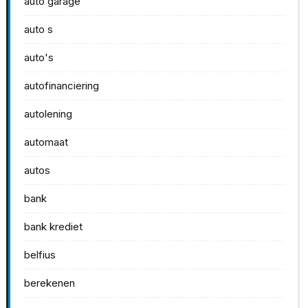
auto garage
auto s
auto's
autofinanciering
autolening
automaat
autos
bank
bank krediet
belfius
berekenen