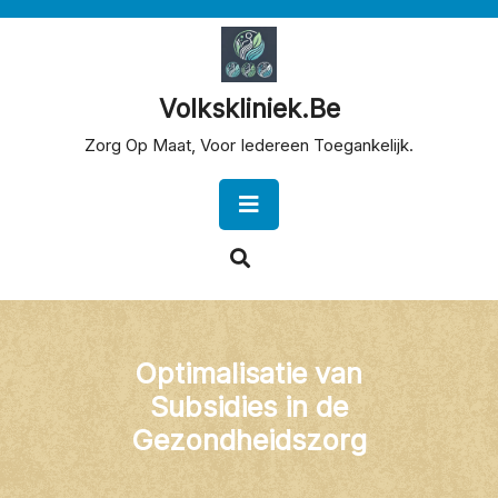
Skip
to
content
Volkskliniek.be
Zorg Op Maat, Voor Iedereen Toegankelijk.
Open
Button
Optimalisatie van
Subsidies in de
Gezondheidszorg