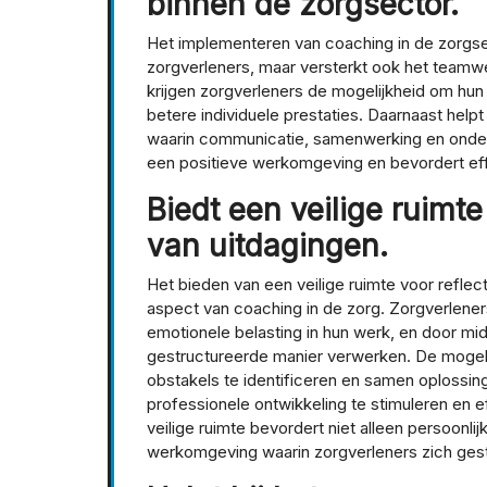
binnen de zorgsector.
Het implementeren van coaching in de zorgsect
zorgverleners, maar versterkt ook het teamwe
krijgen zorgverleners de mogelijkheid om hun 
betere individuele prestaties. Daarnaast hel
waarin communicatie, samenwerking en onderl
een positieve werkomgeving en bevordert effi
Biedt een veilige ruimte
van uitdagingen.
Het bieden van een veilige ruimte voor reflec
aspect van coaching in de zorg. Zorgverlene
emotionele belasting in hun werk, en door mi
gestructureerde manier verwerken. De mogelij
obstakels te identificeren en samen oplossin
professionele ontwikkeling te stimuleren en e
veilige ruimte bevordert niet alleen persoonlij
werkomgeving waarin zorgverleners zich gest