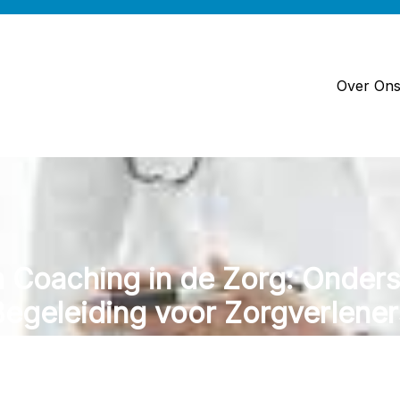
Over On
n Coaching in de Zorg: Onders
Begeleiding voor Zorgverlener