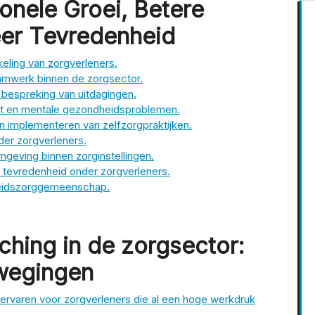
onele Groei, Betere
eer Tevredenheid
eling van zorgverleners.
eamwerk binnen de zorgsector.
n bespreking van uitdagingen.
out en mentale gezondheidsproblemen.
en implementeren van zelfzorgpraktijken.
der zorgverleners.
geving binnen zorginstellingen.
e tevredenheid onder zorgverleners.
heidszorggemeenschap.
ching in de zorgsector:
rwegingen
 ervaren voor zorgverleners die al een hoge werkdruk