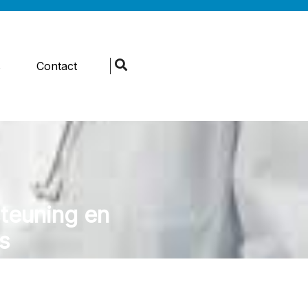
s
Contact
teuning en
s