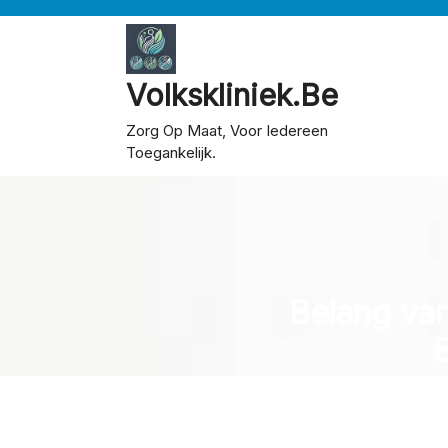
Skip
to
content
Volkskliniek.be
Zorg Op Maat, Voor Iedereen
Toegankelijk.
Belang va