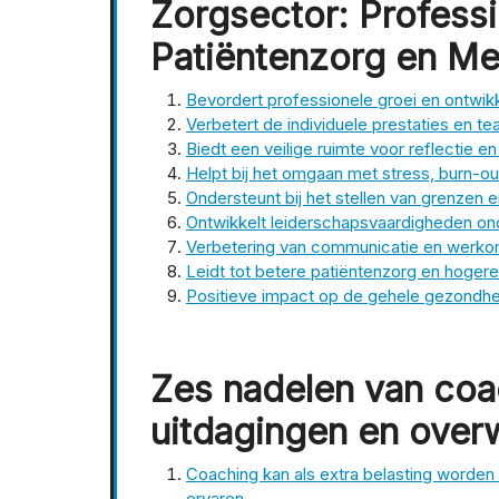
Zorgsector: Professi
Patiëntenzorg en M
Bevordert professionele groei en ontwikk
Verbetert de individuele prestaties en t
Biedt een veilige ruimte voor reflectie e
Helpt bij het omgaan met stress, burn-
Ondersteunt bij het stellen van grenzen 
Ontwikkelt leiderschapsvaardigheden on
Verbetering van communicatie en werkom
Leidt tot betere patiëntenzorg en hoger
Positieve impact op de gehele gezond
Zes nadelen van coa
uitdagingen en ove
Coaching kan als extra belasting worden
ervaren.