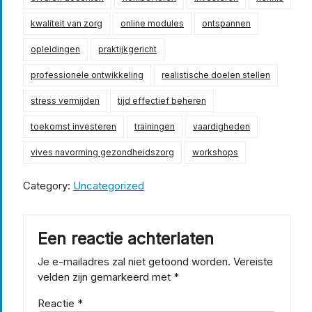
kwaliteit van zorg
online modules
ontspannen
opleidingen
praktijkgericht
professionele ontwikkeling
realistische doelen stellen
stress vermijden
tijd effectief beheren
toekomst investeren
trainingen
vaardigheden
vives navorming gezondheidszorg
workshops
Category:
Uncategorized
Een reactie achterlaten
Je e-mailadres zal niet getoond worden.
Vereiste
velden zijn gemarkeerd met
*
Reactie
*