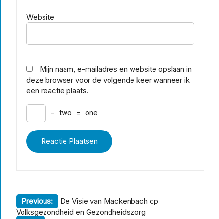
Website
Mijn naam, e-mailadres en website opslaan in
deze browser voor de volgende keer wanneer ik
een reactie plaats.
−
two
=
one
Berichtnavigatie
Previous:
De Visie van Mackenbach op
Volksgezondheid en Gezondheidszorg