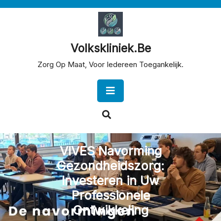
Skip
to
content
Volkskliniek.be
Zorg Op Maat, Voor Iedereen Toegankelijk.
Open
Button
VIVES Navorming
Gezondheidszorg:
Investeren in Uw
Professionele
Ontwikkeling