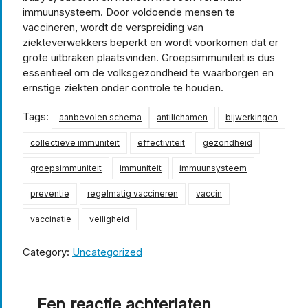
immuunsysteem. Door voldoende mensen te
vaccineren, wordt de verspreiding van
ziekteverwekkers beperkt en wordt voorkomen dat er
grote uitbraken plaatsvinden. Groepsimmuniteit is dus
essentieel om de volksgezondheid te waarborgen en
ernstige ziekten onder controle te houden.
Tags:
aanbevolen schema
antilichamen
bijwerkingen
collectieve immuniteit
effectiviteit
gezondheid
groepsimmuniteit
immuniteit
immuunsysteem
preventie
regelmatig vaccineren
vaccin
vaccinatie
veiligheid
Category:
Uncategorized
Een reactie achterlaten