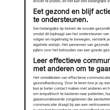
erover te praten, en het kan een belangrijke s
Eet gezond en blijf act
te ondersteunen.
Een belangrijke tip binnen de sociale gezondh
omdat dit bijdraagt aan het ondersteunen van
volgen en regelmatig te bewegen, versterk je
algehele welzijn. Het aannemen van gezonde e
pijlers voor het behouden van een goede gez
Leer effectieve commun
met anderen om te gaa
Het ontwikkelen van effectieve communicatie
gezondheidszorg. Door te leren hoe je op een
kun je beter contact maken met anderen en hun
om empathisch te luisteren naar patiënten, h
gepersonaliseerde zorgplannen die aansluiten b
communicatie draagt bij aan een vertrouwens
is voor het bevorderen van gezondheid en w