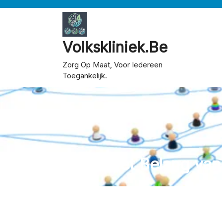
Skip
to
content
Volkskliniek.be
Zorg Op Maat, Voor Iedereen
Toegankelijk.
Het Belang van