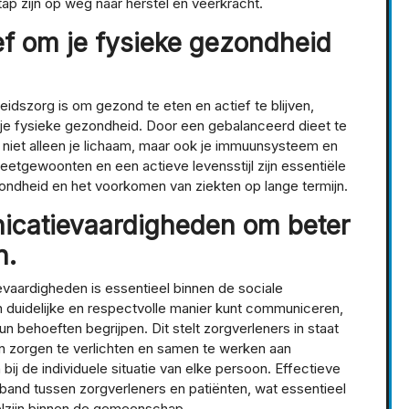
tap zijn op weg naar herstel en veerkracht.
ief om je fysieke gezondheid
eidszorg is om gezond te eten en actief te blijven,
 je fysieke gezondheid. Door een gebalanceerd dieet te
 niet alleen je lichaam, maar ook je immuunsysteem en
etgewoonten en een actieve levensstijl zijn essentiële
ondheid en het voorkomen van ziekten op lange termijn.
icatievaardigheden om beter
n.
vaardigheden is essentieel binnen de sociale
 duidelijke en respectvolle manier kunt communiceren,
 behoeften begrijpen. Dit stelt zorgverleners in staat
un zorgen te verlichten en samen te werken aan
ij de individuele situatie van elke persoon. Effectieve
band tussen zorgverleners en patiënten, wat essentieel
elzijn binnen de gemeenschap.