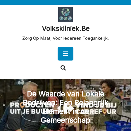
Skip
to
content
Volkskliniek.be
Zorg Op Maat, Voor Iedereen Toegankelijk.
Open
Button
De Waarde van Lokale
Bedrijven: Een Belangrijk
Element in de
Gemeenschap