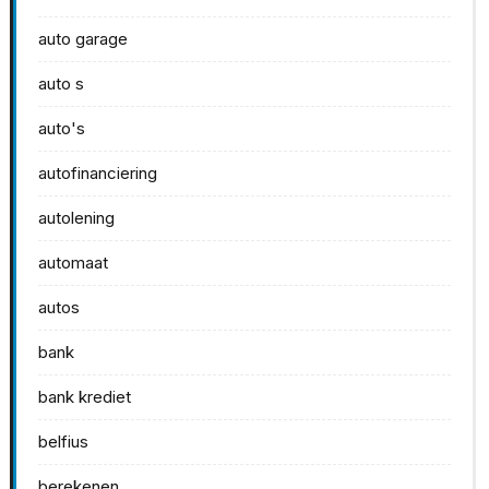
auto garage
auto s
auto's
autofinanciering
autolening
automaat
autos
bank
bank krediet
belfius
berekenen