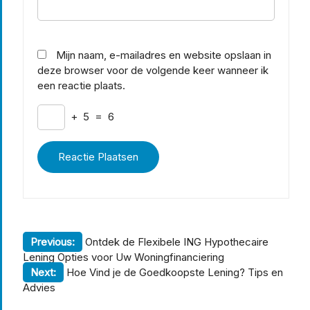
Mijn naam, e-mailadres en website opslaan in
deze browser voor de volgende keer wanneer ik
een reactie plaats.
+
5
=
6
Berichtnavigatie
Previous:
Ontdek de Flexibele ING Hypothecaire
Lening Opties voor Uw Woningfinanciering
Next:
Hoe Vind je de Goedkoopste Lening? Tips en
Advies