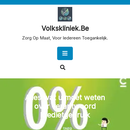
Skip
to
content
Volkskliniek.be
Zorg Op Maat, Voor Iedereen Toegankelijk.
Open
Button
Alles wat u moet weten
over verantwoord
kredietgebruik