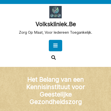
Skip
to
content
Volkskliniek.be
Zorg Op Maat, Voor Iedereen Toegankelijk.
Open
Button
Het Belang van een
Kennisinstituut voor
Geestelijke
Gezondheidszorg