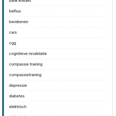
bank krediet
belfius
berekenen
cars
cgg
cognitieve revalidatie
compassie training
compassietraining
depressie
diabetes
elektrisch