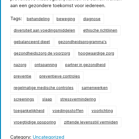
aan een gezondere toekomst voor iedereen.
Tags:
behandeling
beweging
diagnose
diversiteit aan voedingsmiddelen
ethische richtlijnen
gebalanceerd dieet
gezondheidsprogramma's
gezondheidszorg de voorzorg
hoogwaardige zorg
nazorg
ontspanning
partner in gezondheid
preventie
preventieve controles
regelmatige medische controles
samenwerken
screenings
slaap
stressvermindering
toegankelijkheid
voedingsstoffen
voorlichting
vroegtijdige opsporing
zittende levensstijl vermijden
Category:
Uncategorized