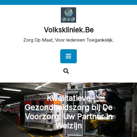
Skip
to
content
Volkskliniek.be
Zorg Op Maat, Voor Iedereen Toegankelijk.
Open
Button
Kwalitatieve
Gezondheidszorg bij De
Voorzorg: Uw Partner in
Welzijn