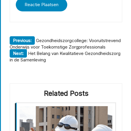
Berichtnavigatie
Previous:
Gezondheidszorgcollege: Vooruitstrevend
Onderwijs voor Toekomstige Zorgprofessionals
Next:
Het Belang van Kwalitatieve Gezondheidszorg
in de Samenleving
Related Posts