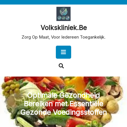
Skip
to
content
Volkskliniek.be
Zorg Op Maat, Voor Iedereen Toegankelijk.
Open
Button
Optimale Gezondheid
Bereiken met Essentiële
Gezonde Voedingsstoffen