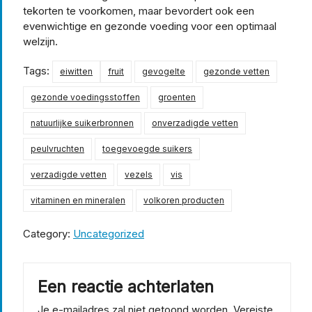
tekorten te voorkomen, maar bevordert ook een
evenwichtige en gezonde voeding voor een optimaal
welzijn.
Tags:
eiwitten
fruit
gevogelte
gezonde vetten
gezonde voedingsstoffen
groenten
natuurlijke suikerbronnen
onverzadigde vetten
peulvruchten
toegevoegde suikers
verzadigde vetten
vezels
vis
vitaminen en mineralen
volkoren producten
Category:
Uncategorized
Een reactie achterlaten
Je e-mailadres zal niet getoond worden.
Vereiste