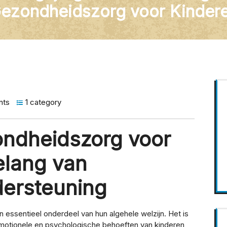
ezondheidszorg voor Kinder
nts
1 category
ondheidszorg voor
elang van
dersteuning
 essentieel onderdeel van hun algehele welzijn. Het is
motionele en psychologische behoeften van kinderen,