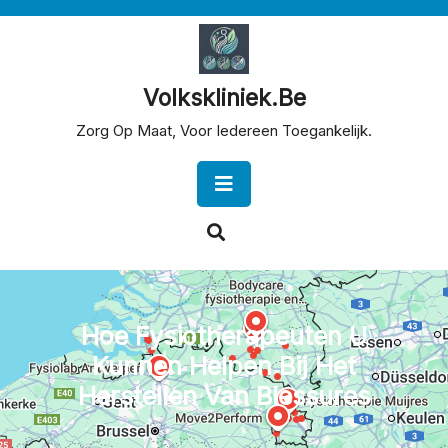
Skip
to
content
Volkskliniek.be
Zorg Op Maat, Voor Iedereen Toegankelijk.
Open
Button
Hoe Fysiotherapeuten U
Kunnen Helpen Bij Het
Herstellen Van Blessures