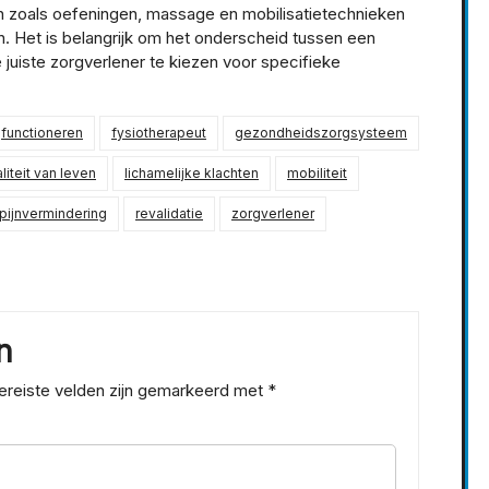
ën zoals oefeningen, massage en mobilisatietechnieken
n. Het is belangrijk om het onderscheid tussen een
 juiste zorgverlener te kiezen voor specifieke
functioneren
fysiotherapeut
gezondheidszorgsysteem
liteit van leven
lichamelijke klachten
mobiliteit
pijnvermindering
revalidatie
zorgverlener
n
ereiste velden zijn gemarkeerd met
*