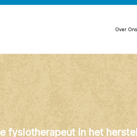
Over On
e fysiotherapeut in het herst