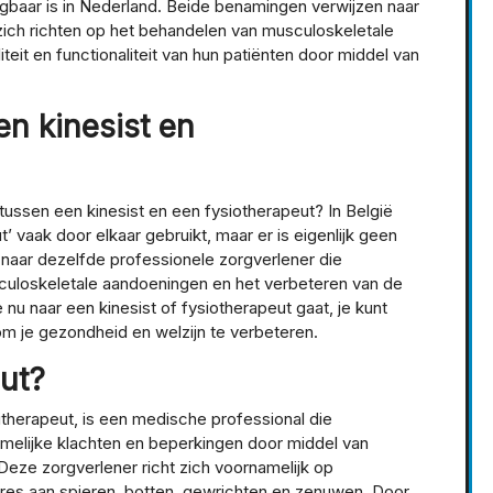
ngbaar is in Nederland. Beide benamingen verwijzen naar
 zich richten op het behandelen van musculoskeletale
eit en functionaliteit van hun patiënten door middel van
en kinesist en
 tussen een kinesist en een fysiotherapeut? In België
’ vaak door elkaar gebruikt, maar er is eigenlijk geen
 naar dezelfde professionele zorgverlener die
sculoskeletale aandoeningen en het verbeteren van de
je nu naar een kinesist of fysiotherapeut gaat, je kunt
m je gezondheid en welzijn te verbeteren.
eut?
itherapeut, is een medische professional die
hamelijke klachten en beperkingen door middel van
eze zorgverlener richt zich voornamelijk op
res aan spieren, botten, gewrichten en zenuwen. Door