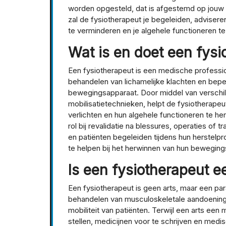
worden opgesteld, dat is afgestemd op jouw s
zal de fysiotherapeut je begeleiden, advisere
te verminderen en je algehele functioneren te 
Wat is en doet een fysi
Een fysiotherapeut is een medische profession
behandelen van lichamelijke klachten en bep
bewegingsapparaat. Door middel van verschil
mobilisatietechnieken, helpt de fysiotherapeut
verlichten en hun algehele functioneren te he
rol bij revalidatie na blessures, operaties of 
en patiënten begeleiden tijdens hun herstelp
te helpen bij het herwinnen van hun bewegings
Is een fysiotherapeut e
Een fysiotherapeut is geen arts, maar een par
behandelen van musculoskeletale aandoeninge
mobiliteit van patiënten. Terwijl een arts e
stellen, medicijnen voor te schrijven en medi