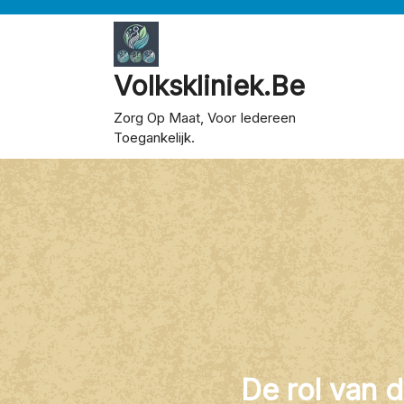
Skip
to
content
Volkskliniek.be
Zorg Op Maat, Voor Iedereen
Toegankelijk.
De rol van d