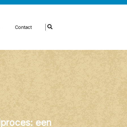
s
Contact
elproces: een