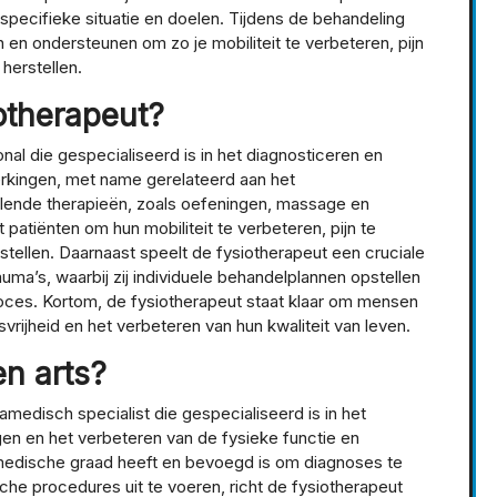
pecifieke situatie en doelen. Tijdens de behandeling
n en ondersteunen om zo je mobiliteit te verbeteren, pijn
herstellen.
otherapeut?
al die gespecialiseerd is in het diagnosticeren en
erkingen, met name gerelateerd aan het
lende therapieën, zoals oefeningen, massage en
 patiënten om hun mobiliteit te verbeteren, pijn te
rstellen. Daarnaast speelt de fysiotherapeut een cruciale
trauma’s, waarbij zij individuele behandelplannen opstellen
roces. Kortom, de fysiotherapeut staat klaar om mensen
vrijheid en het verbeteren van hun kwaliteit van leven.
en arts?
amedisch specialist die gespecialiseerd is in het
n en het verbeteren van de fysieke functie en
en medische graad heeft en bevoegd is om diagnoses te
sche procedures uit te voeren, richt de fysiotherapeut