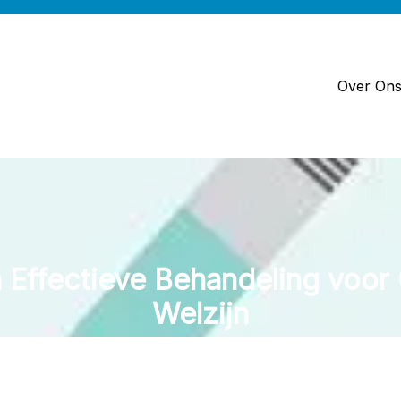
Over On
 Effectieve Behandeling voo
Welzijn