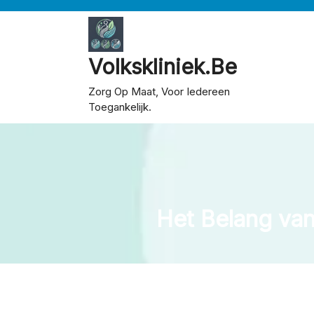
Skip
to
content
Volkskliniek.be
Zorg Op Maat, Voor Iedereen
Toegankelijk.
Het Belang van