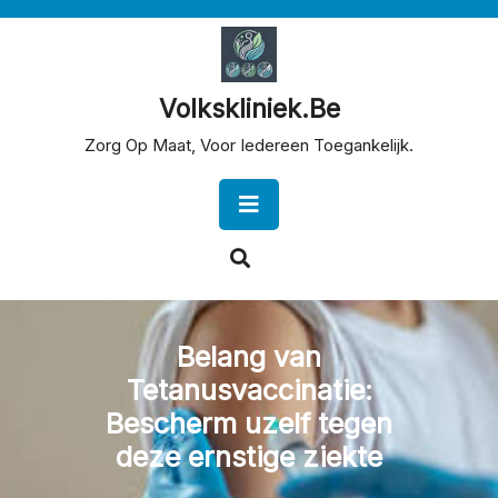
Skip
to
content
Volkskliniek.be
Zorg Op Maat, Voor Iedereen Toegankelijk.
Open
Button
Belang van
Tetanusvaccinatie:
Bescherm uzelf tegen
deze ernstige ziekte