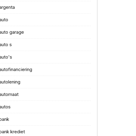
argenta
auto
auto garage
auto s
auto's
autofinanciering
autolening
automaat
autos
bank
bank krediet