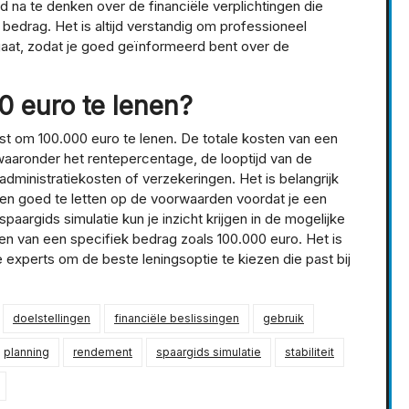
ed na te denken over de financiële verplichtingen die
bedrag. Het is altijd verstandig om professioneel
ngaat, zodat je goed geïnformeerd bent over de
0 euro te lenen?
st om 100.000 euro te lenen. De totale kosten van een
 waaronder het rentepercentage, de looptijd van de
dministratiekosten of verzekeringen. Het is belangrijk
n en goed te letten op de voorwaarden voordat je een
paargids simulatie kun je inzicht krijgen in de mogelijke
nen van een specifiek bedrag zoals 100.000 euro. Het is
e experts om de beste leningsoptie te kiezen die past bij
doelstellingen
financiële beslissingen
gebruik
planning
rendement
spaargids simulatie
stabiliteit