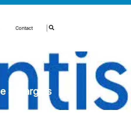
s
Contact
me Spaargids