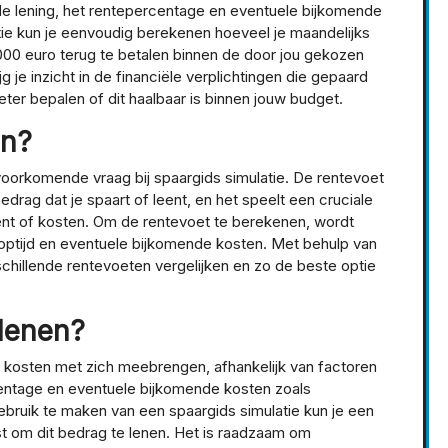
 de lening, het rentepercentage en eventuele bijkomende
tie kun je eenvoudig berekenen hoeveel je maandelijks
00 euro terug te betalen binnen de door jou gekozen
jg je inzicht in de financiële verplichtingen die gepaard
eter bepalen of dit haalbaar is binnen jouw budget.
en?
oorkomende vraag bij spaargids simulatie. De rentevoet
rag dat je spaart of leent, en het speelt een cruciale
ement of kosten. Om de rentevoet te berekenen, wordt
ooptijd en eventuele bijkomende kosten. Met behulp van
schillende rentevoeten vergelijken en zo de beste optie
lenen?
 kosten met zich meebrengen, afhankelijk van factoren
rcentage en eventuele bijkomende kosten zoals
ebruik te maken van een spaargids simulatie kun je een
ost om dit bedrag te lenen. Het is raadzaam om