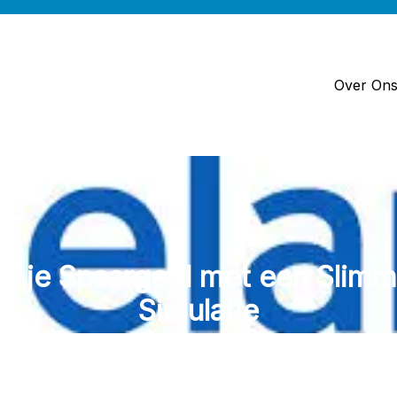
Over On
r je Spaargeld met een Slim
Simulatie