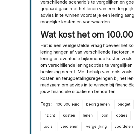
verschillende scenario’s te vergelijken en go
gepaard gaan met het lenen van een dergelijk 
advies in te winnen voordat je een lening aa
mogelijke kosten en voorwaarden.
Wat kost het om 100.00
Het is een veelgestelde vraag hoeveel het ko
lening hangen af van verschillende factoren,
lening en eventuele bijkomende kosten zoals a
om verschillende leningsopties te vergelijke
beslissing neemt. Met behulp van tools zoals s
kosten en terugbetalingsregelingen bij het le
raadzaam om advies in te winnen bij financiël
jouw financiële situatie en behoeften.
Tags:
100.000 euro
bedrag lenen
budget
inzicht
kosten
lenen
loon
opties
tools
verdienen
vergelijking
voordelen