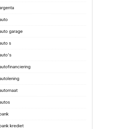
argenta
auto
auto garage
auto s
auto's
autofinanciering
autolening
automaat
autos
bank
bank krediet