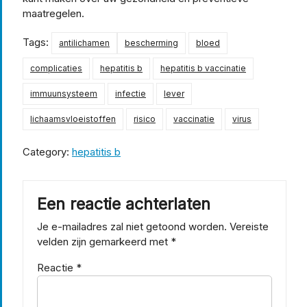
maatregelen.
Tags:
antilichamen
bescherming
bloed
complicaties
hepatitis b
hepatitis b vaccinatie
immuunsysteem
infectie
lever
lichaamsvloeistoffen
risico
vaccinatie
virus
Category:
hepatitis b
Een reactie achterlaten
Je e-mailadres zal niet getoond worden.
Vereiste
velden zijn gemarkeerd met
*
Reactie
*