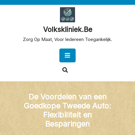
Skip
to
content
Volkskliniek.be
Zorg Op Maat, Voor Iedereen Toegankelijk.
Open
Button
De Voordelen van een
Goedkope Tweede Auto:
Flexibiliteit en
Besparingen