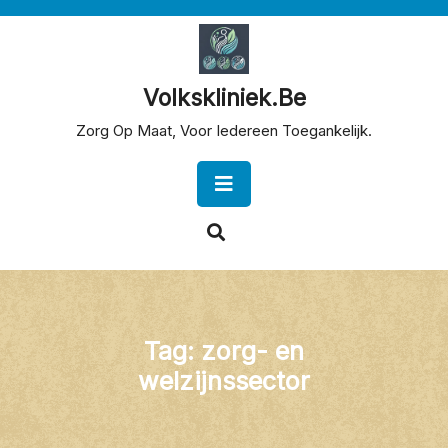
Skip
to
content
Volkskliniek.be
Zorg Op Maat, Voor Iedereen Toegankelijk.
Open
Button
Tag:
zorg- en
welzijnssector