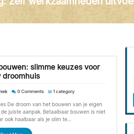
g:
zelf werkzaamheden uitvoe
 bouwen: slimme keuzes voor
 droomhuis
niek
0 Comments
1 category
ies De droom van het bouwen van je eigen
 de juiste aanpak. Betaalbaar bouwen is niet
r ook haalbaar als je slim te…