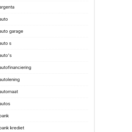
argenta
auto
auto garage
auto s
auto's
autofinanciering
autolening
automaat
autos
bank
bank krediet