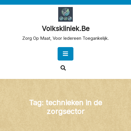
Skip
to
content
Volkskliniek.be
Zorg Op Maat, Voor Iedereen Toegankelijk.
Open
Button
Tag:
technieken in de
zorgsector