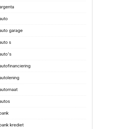
argenta
auto
auto garage
auto s
auto's
autofinanciering
autolening
automaat
autos
bank
bank krediet