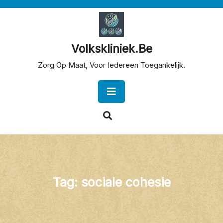
Skip
to
content
Volkskliniek.be
Zorg Op Maat, Voor Iedereen Toegankelijk.
Open
Button
Tag:
sociale cohesie