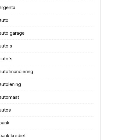
argenta
auto
auto garage
auto s
auto's
autofinanciering
autolening
automaat
autos
bank
bank krediet