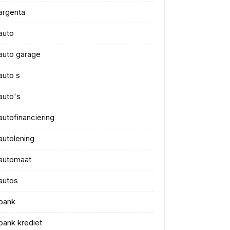
argenta
auto
auto garage
auto s
auto's
autofinanciering
autolening
automaat
autos
bank
bank krediet